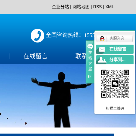
企业分站
|
网站地图
|
RSS
|
XML
全国咨询热线：15552897152
客服咨询
在线留言
在
在线留言
联系我们
线
分享到...
客
联系方式
服
扫描二维码