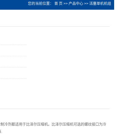
您的当前位置：
首 页
>>
产品中心
>>
活塞单机机组
2制冷剂都适用于比泽尔压缩机。比泽尔压缩机可选的螺纹接口为冷
.