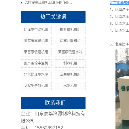
怎样提高压缩机刮油环的使用...
北京比泽尔
1、比泽尔压缩
热门关键词
2、比泽尔压缩
3、比泽尔压缩
比泽尔中温机组
螺杆单机机组
4、比泽尔压缩
莱富康高温机组
活塞并联机组
5、北京比泽尔低
莱富康低温机组
莱富康低温水冷
国产谷轮中温机
制冷机组
北京比泽尔水冷
活塞单机机组
艾默生全封机组
水冷机组
联系我们
企业：山东泰华冷源制冷科技有
限公司
手机：15552897152