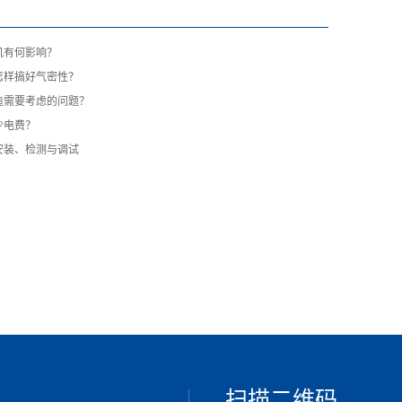
机有何影响？
怎样搞好气密性？
造需要考虑的问题？
少电费？
安装、检测与调试
扫描二维码