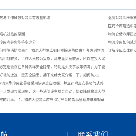
数与工作缸数对冷库有哪些影响
温度对冷库压缩
医药冷库建造中
缩机过热的原因
物流仓储冷库建
冷库考卷你能答多少分
物流冷库如何减
何排除消防隐患？ 物流大型冷库如何排除消防隐患？考虑到物流
详解冷库库体的
品相对较多，工作人员较为复杂，耗电量负载较高，所以在投入实
必定也会存在各种各样安全隐患，特别是火灾事故等情况；为了能
好地防止这一些安全隐患，接下来给大家介绍一下，如何防火。
物流大型冷库都是会采用快速反应喷嘴，并且还附加安装吸气式感
一旦发现异常现象，这一些消防设备就会自动，协助降低物流大型
故的几率。 2、物流大型冷库应当拟定严苛的货品管理与堆积规章
导航
联系我们