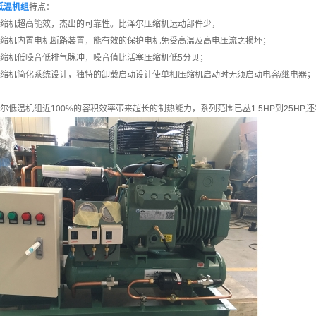
低温机组
特点：
机超高能效，杰出的可靠性。比泽尔压缩机运动部件少，
机内置电机断路装置，能有效的保护电机免受高温及高电压流之损坏；
机低噪音低排气脉冲，噪音值比活塞压缩机低5分贝；
机简化系统设计，独特的卸载启动设计使单相压缩机启动时无须启动电容/继电器；
温机组近100%的容积效率带来超长的制热能力，系列范围已丛1.5HP到25HP,