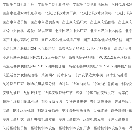
艾默生全封机组厂家
艾默生全封机组价格
艾默生全封机组供应商
汉钟低温水
莱富康低温水冷机组价格
北京比泽尔水冷厂家
北京比泽尔水冷价格
北京比泽
莱富康高温价格
莱富康高温供应商
富士豪高温厂家
富士豪高温价格
富士豪
谷轮中温价格
谷轮中温供应商
北京比泽尔中温厂家
北京比泽尔中温价格
北
国产比泽尔高温供应商
国产比泽尔低温机组厂家
国产比泽尔低温机组价格
国
高温活塞并联机组25P六并联产品
高温活塞并联机组25P六并联质量
高温活塞并
高温活塞并联机组4PCS15.2五并联产品
高温活塞并联机组4PCS15.2五并联质量
高温活塞并联机组4PCS15.2四并联价格
高温活塞并联机组4NCS20.2四并联产品
高温活塞并联机组价格
关键词2
冷库安装
冷库安装注意事项
冷库安装处理
制冷设备厂家
制冷机组故障分析
冷冻油
冷冻油处理
冷冻油注意问题
制冷设
安装刮油环
刮油环注意
冷库安装设计细节
设备
冷库门的安装技巧
冷库门
螺杆并联机组损坏处理
制冷设备发展
制冷设备未来
奔油故障处理
奔油故障
安装
制冷压缩机组
制冷设备效果
制冷设备效果分析
设备维修
设备维修问题
冷库安装厂家
螺杆并联机组质量
冷库安装价格
压缩机供应商
冷库安装质量
制冷压缩机价格
压缩机制冷设备
压缩机制冷设备厂家
压缩机制冷设备价格