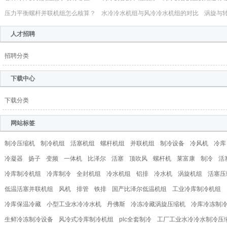
压力平衡螺杆并联机组怎么核算？
水冷冷水机组与风冷冷水机组的对比
涡旋与
人才招聘
招聘分类
下载中心
下载分类
网站标签
制冷压缩机
制冷机组
活塞机组
螺杆机组
并联机组
制冷设备
冷风机
冷库
冷凝器
扬子
变频
一体机
比泽尔
活塞
顶吹风
螺杆机
莱富康
制冷
活
冷库制冷机组
冷库制冷
全封机组
冷水机组
铝排
冷水机
涡旋机组
活塞压
低温活塞并联机组
风机
排管
铁排
国产比泽尔低温机组
工业冷库制冷机组
冷库保温冷藏
小型工业水冷冷水机
丹佛斯
冷冻冷藏涡旋压缩机
冷库冷冻制
生鲜冷冻制冷设备
风冷式冷库制冷机组
plc全套制冷
工厂工业水冷冷水制冷压