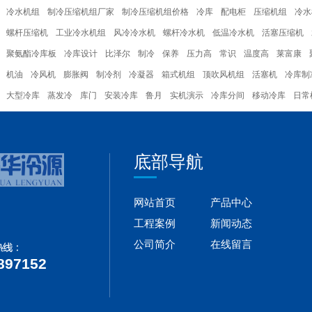
冷水机组
制冷压缩机组厂家
制冷压缩机组价格
冷库
配电柜
压缩机组
冷水
螺杆压缩机
工业冷水机组
风冷冷水机
螺杆冷水机
低温冷水机
活塞压缩机
聚氨酯冷库板
冷库设计
比泽尔
制冷
保养
压力高
常识
温度高
莱富康
机油
冷风机
膨胀阀
制冷剂
冷凝器
箱式机组
顶吹风机组
活塞机
冷库制
大型冷库
蒸发冷
库门
安装冷库
鲁月
实机演示
冷库分间
移动冷库
日常
底部导航
网站首页
产品中心
工程案例
新闻动态
公司简介
在线留言
897152