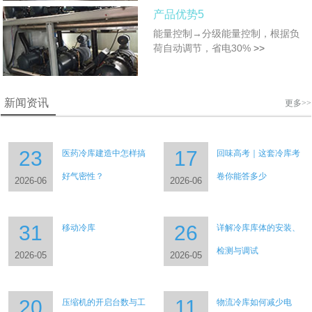
产品优势5
能量控制→分级能量控制，根据负
荷自动调节，省电30%
>>
新闻资讯
更多>>
23
17
医药冷库建造中怎样搞
回味高考｜这套冷库考
好气密性？
卷你能答多少
2026-06
2026-06
31
26
移动冷库
详解冷库库体的安装、
检测与调试
2026-05
2026-05
20
11
压缩机的开启台数与工
物流冷库如何减少电