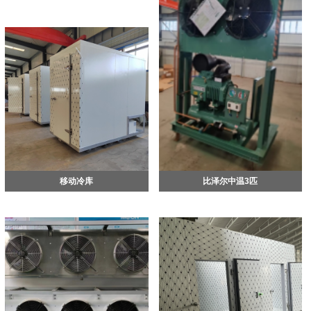
移动冷库
比泽尔中温3匹