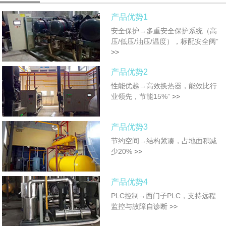
产品优势1
安全保护→多重安全保护系统（高
压/低压/油压/温度），标配安全阀”
>>
产品优势2
性能优越→高效换热器，能效比行
业领先，节能15%”
>>
产品优势3
节约空间→结构紧凑，占地面积减
少20%
>>
产品优势4
PLC控制→西门子PLC，支持远程
监控与故障自诊断
>>