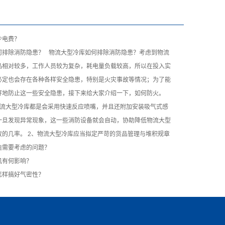
少电费？
何排除消防隐患？ 物流大型冷库如何排除消防隐患？考虑到物流
品相对较多，工作人员较为复杂，耗电量负载较高，所以在投入实
必定也会存在各种各样安全隐患，特别是火灾事故等情况；为了能
好地防止这一些安全隐患，接下来给大家介绍一下，如何防火。
物流大型冷库都是会采用快速反应喷嘴，并且还附加安装吸气式感
一旦发现异常现象，这一些消防设备就会自动，协助降低物流大型
故的几率。 2、物流大型冷库应当拟定严苛的货品管理与堆积规章
造需要考虑的问题？
机有何影响？
怎样搞好气密性？