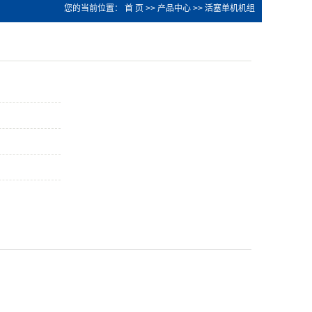
您的当前位置：
首 页
>>
产品中心
>>
活塞单机机组