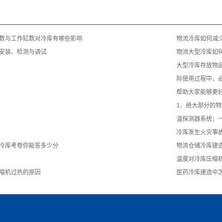
数与工作缸数对冷库有哪些影响
物流冷库如何减
安装、检测与调试
物流大型冷库如
大型冷库存放物
际使用过程中，
帮助大家能够更
1、绝大部分的
温探测器系统；
冷库发生火灾事
冷库考卷你能答多少分
物流仓储冷库建
温度对冷库压缩
缩机过热的原因
医药冷库建造中