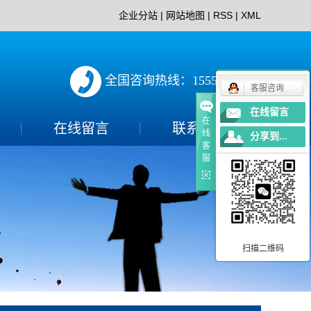
企业分站
|
网站地图
|
RSS
|
XML
全国咨询热线：15552897152
客服咨询
在线留言
在
在线留言
联系我们
线
分享到...
客
联系方式
服
扫描二维码