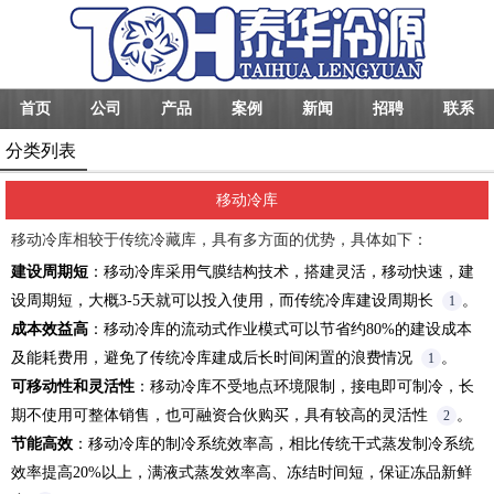
首页
公司
产品
案例
新闻
招聘
联系
分类列表
移动冷库
移动冷库相较于传统冷藏库，具有多方面的优势，具体如下：
建设周期短
：移动冷库采用气膜结构技术，搭建灵活，移动快速，建
设周期短，大概3-5天就可以投入使用，而传统冷库建设周期长
。
1
成本效益高
：移动冷库的流动式作业模式可以节省约80%的建设成本
及能耗费用，避免了传统冷库建成后长时间闲置的浪费情况
。
1
可移动性和灵活性
：移动冷库不受地点环境限制，接电即可制冷，长
期不使用可整体销售，也可融资合伙购买，具有较高的灵活性
。
2
节能高效
：移动冷库的制冷系统效率高，相比传统干式蒸发制冷系统
效率提高20%以上，满液式蒸发效率高、冻结时间短，保证冻品新鲜